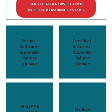
ISCRIVITI ALLA NEWSLETTER DI
PARTICLE MEASURING SYSTEMS
Scarica i
Certificati
Software -
di Analisi -
disponibili
disponibili
dal sito
dal sito
globale
globale
Uffici PMS
Manuali