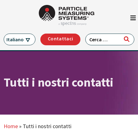
Navigazione principale
Vai al contenuto
Ricerca per:
Contattaci
Italiano
Tutti i nostri contatti
Home
»
Tutti i nostri contatti