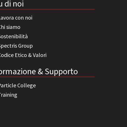
u di noi
Lavora con noi
Chi siamo
Sostenibilità
Spectris Group
Codice Etico & Valori
ormazione & Supporto
Particle College
Training