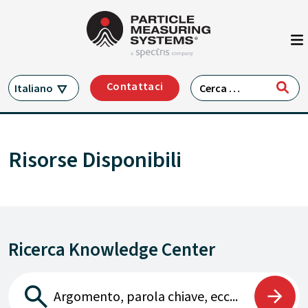
Navigazione principale
Vai al contenuto
Ricerca per:
Contattaci
Italiano
Risorse Disponibili
Ricerca Knowledge Center