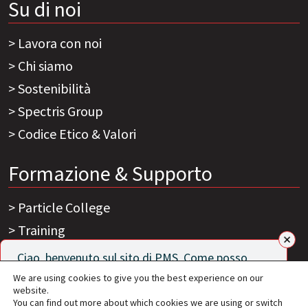
Su di noi
Lavora con noi
Chi siamo
Sostenibilità
Spectris Group
Codice Etico & Valori
Formazione & Supporto
Particle College
Training
Ciao, benvenuto sul sito di PMS. Come posso
aiutarti?
We are using cookies to give you the best experience on our
Sitemap
Disclaimer Sito Web
© 2026 - Particle
website.
You can find out more about which cookies we are using or switch