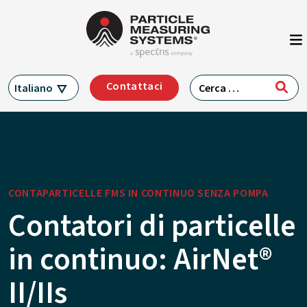
Navigazione principale
Vai al contenuto
Ricerca per:
Contattaci
Italiano
CONTAPARTICELLE FMS IN CONTINUO SENZA POMPA
Contatori di particelle
in continuo: AirNet®
II/IIs